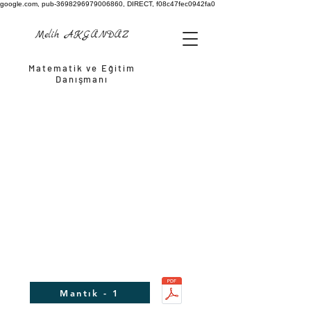
google.com, pub-3698296979006860, DIRECT, f08c47fec0942fa0
Melih AKGÜNDÜZ
Matematik ve Eğitim
Danışmanı
Mantık - 1