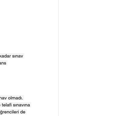
kadar sınav 
ans 
nav olmadı. 
telafi sınavına 
ğrencileri de 