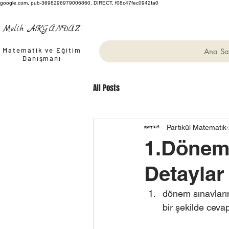
google.com, pub-3698296979006860, DIRECT, f08c47fec0942fa0
Melih AKGÜNDÜZ
Matematik ve Eğitim
Ana Sa
Danışmanı
All Posts
Partikül Matematik
1.Dönem 
Detaylar
dönem sınavların
bir şekilde cevap