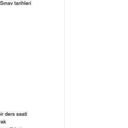
ınav tarihleri 
ir ders saati 
rak 