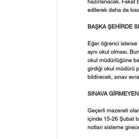
hazırlanacak. Fakat b
edilerek daha da kısalt
BAŞKA ŞEHİRDE SI
Eğer öğrenci isterse 
aynı okul olması. Bunu
okul müdürlüğüne baş
girdiği okul müdürü p
bildirecek, sınav evra
SINAVA GİRMEYEN
Geçerli mazereti olanl
içinde 15-26 Şubat t
notları sisteme girec