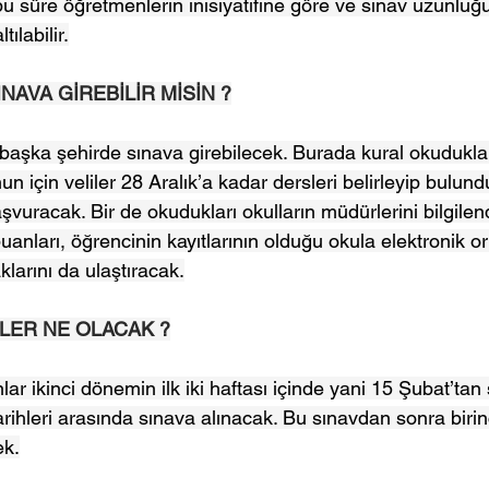
u süre öğretmenlerin inisiyatifine göre ve sınav uzunluğ
ılabilir.
NAVA GİREBİLİR MİSİN ?
başka şehirde sınava girebilecek. Burada kural okudukları
n için veliler 28 Aralık’a kadar dersleri belirleyip bulundu
vuracak. Bir de okudukları okulların müdürlerini bilgilen
uanları, öğrencinin kayıtlarının olduğu okula elektronik 
klarını da ulaştıracak.
LER NE OLACAK ?
ar ikinci dönemin ilk iki haftası içinde yani 15 Şubat’tan 
arihleri arasında sınava alınacak. Bu sınavdan sonra biri
ek.