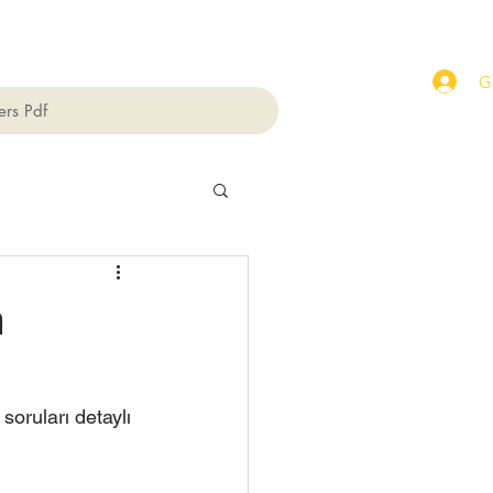
Gi
ers Pdf
m
soruları detaylı 