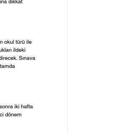
una dikkat 
 okul türü ile 
kları ildeki 
direcek. Sınava 
ortamda 
sonra iki hafta 
nci dönem 