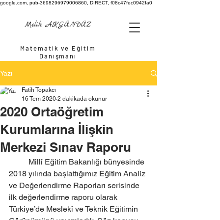
google.com, pub-3698296979006860, DIRECT, f08c47fec0942fa0
Melih AKGÜNDÜZ
Matematik ve Eğitim
Danışmanı
Yazı
Fatih Topakcı
16 Tem 2020
2 dakikada okunur
2020 Ortaöğretim
Kurumlarına İlişkin
Merkezi Sınav Raporu
	Millî Eğitim Bakanlığı bünyesinde 
2018 yılında başlattığımız Eğitim Analiz 
ve Değerlendirme Raporları serisinde 
ilk değerlendirme raporu olarak 
Türkiye’de Meslekî ve Teknik Eğitimin 