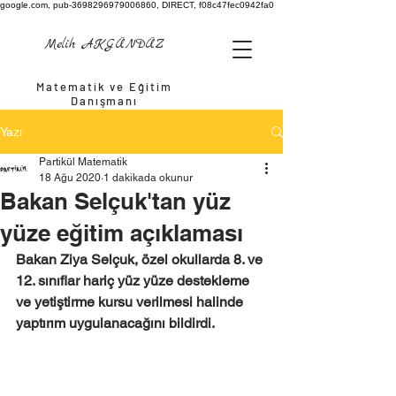
google.com, pub-3698296979006860, DIRECT, f08c47fec0942fa0
Melih AKGÜNDÜZ
Matematik ve Eğitim
Danışmanı
Yazı
Partikül Matematik
18 Ağu 2020
1 dakikada okunur
Bakan Selçuk'tan yüz
yüze eğitim açıklaması
Bakan Ziya Selçuk, özel okullarda 8. ve 
12. sınıflar hariç yüz yüze destekleme 
ve yetiştirme kursu verilmesi halinde 
yaptırım uygulanacağını bildirdi.