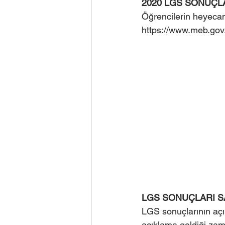
2020 LGS SONUÇL
Öğrencilerin heyecan
https://www.meb.gov.
LGS SONUÇLARI S
LGS sonuçlarının açık
açıklama geldiği zama