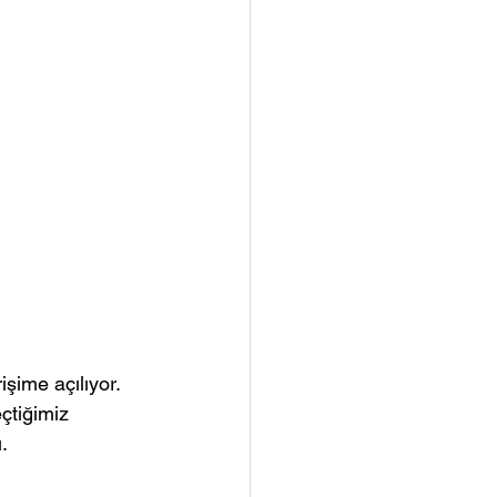
şime açılıyor. 
çtiğimiz 
.