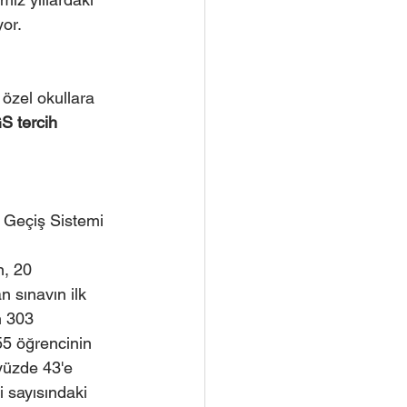
yor.
özel okullara 
S tercih 
 Geçiş Sistemi 
, 20 
n sınavın ilk 
n 303 
55 öğrencinin 
yüzde 43'e 
i sayısındaki 