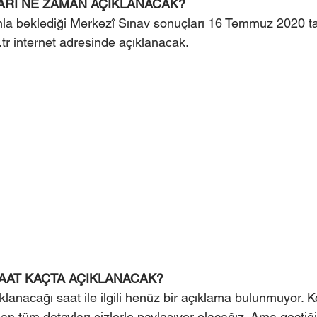
ARI NE ZAMAN AÇIKLANACAK?
la beklediği Merkezî Sınav sonuçları 16 Temmuz 2020 ta
tr internet adresinde açıklanacak. 
AAT KAÇTA AÇIKLANACAK?
lanacağı saat ile ilgili henüz bir açıklama bulunmuyor. Konu
n tüm detayları sizlerle paylaşıyor olacağız. Ama geçtiğim