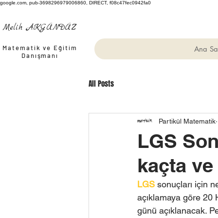
google.com, pub-3698296979006860, DIRECT, f08c47fec0942fa0
Melih AKGÜNDÜZ
Matematik ve Eğitim
Ana Sa
Danışmanı
All Posts
Partikül Matematik
LGS Sonu
kaçta ve
LGS
 sonuçları için n
açıklamaya göre 20 
günü açıklanacak. Pe