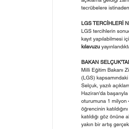
tecrübelere istinaden
LGS TERCİHLERİ 
LGS tercihlerin sonu
kayıt yapılabilmesi içi
kılavuzu
 yayınlandık
BAKAN SELÇUK'TA
Milli Eğitim Bakanı 
(LGS) kapsamındaki me
Selçuk, yazılı açıkl
Haziran'da başarıyla 
oturumuna 1 milyon 4
öğrencinin katıldığın
katıldığı göz önüne a
yakın bir artış gerçe