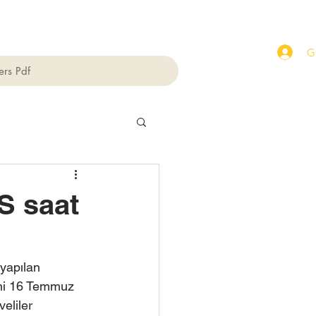
Gi
ers Pdf
S saat
 yapılan 
ani 16 Temmuz 
eliler 