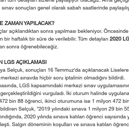
 sınav sonuçları genel olarak sabah saatlerinde paylaşılı
NE ZAMAN YAPILACAK?
çlar açıklandıktan sonra yapılması bekleniyor. Öncesinde 
n bir haftalık bir süre de verilebilir. Tüm detayları 
2020 LG
tan sonra öğrenebileceğiz.
N LGS AÇIKLAMASI
Ziya Selçuk, sonuçları 16 Temmuz'da açıklanacak Liselere
rkezi sınavda hiçbir soru iptalinin olmadığını bildirdi.
amasında, LGS kapsamındaki merkezi sınav uygulamasının
gerçekleştirildiğini vurguladı. İki oturum halinde uygulana
72 bin 88 öğrenci, ikinci oturumuna ise 1 milyon 472 bi
ı bildiren Selçuk, "2019 yılındaki sınava 1 milyon 29 bin 5
lındığında, 2020 yılında sınava katılan öğrenci sayısında 
kleşti. Salgın döneminin koşulları ve sınava katılan öğrenc