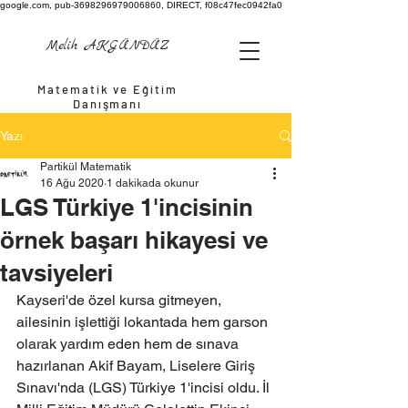
google.com, pub-3698296979006860, DIRECT, f08c47fec0942fa0
Melih AKGÜNDÜZ
Matematik ve Eğitim
Danışmanı
Yazı
Partikül Matematik
16 Ağu 2020
1 dakikada okunur
LGS Türkiye 1'incisinin
örnek başarı hikayesi ve
tavsiyeleri
Kayseri'de özel kursa gitmeyen, 
ailesinin işlettiği lokantada hem garson 
olarak yardım eden hem de sınava 
hazırlanan Akif Bayam, Liselere Giriş 
Sınavı'nda (LGS) Türkiye 1'incisi oldu. İl 