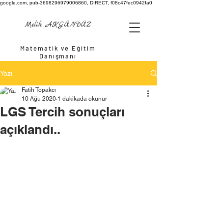
google.com, pub-3698296979006860, DIRECT, f08c47fec0942fa0
Melih AKGÜNDÜZ
Matematik ve Eğitim
Danışmanı
Yazı
Fatih Topakcı
10 Ağu 2020
1 dakikada okunur
LGS Tercih sonuçları
açıklandı..