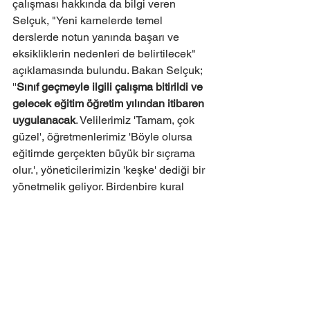
çalışması hakkında da bilgi veren 
Selçuk, "Yeni karnelerde temel 
derslerde notun yanında başarı ve 
eksikliklerin nedenleri de belirtilecek" 
açıklamasında bulundu. Bakan Selçuk; 
''
Sınıf geçmeyle ilgili çalışma bitirildi ve 
gelecek eğitim öğretim yılından itibaren 
uygulanacak
. Velilerimiz 'Tamam, çok 
güzel', öğretmenlerimiz 'Böyle olursa 
eğitimde gerçekten büyük bir sıçrama 
olur.', yöneticilerimizin 'keşke' dediği bir 
yönetmelik geliyor. Birdenbire kural 
değiştirip öğrenciler için de sorun 
oluşturmak istemedik.
Bu ülkenin çocukları, bizim deneme 
tahtamız değil, pilotla başlayalım dedik. 
Hazırlıklarımız tamam, bunun bu sene 
pilotunu yaptık, simülasyon anlamında 