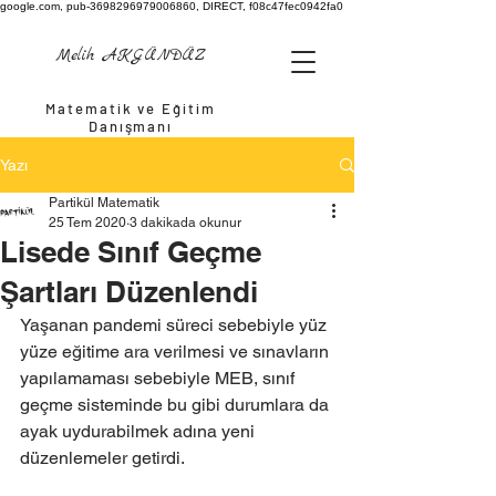
google.com, pub-3698296979006860, DIRECT, f08c47fec0942fa0
Melih AKGÜNDÜZ
Matematik ve Eğitim
Danışmanı
Yazı
Partikül Matematik
25 Tem 2020
3 dakikada okunur
Lisede Sınıf Geçme
Şartları Düzenlendi
Yaşanan pandemi süreci sebebiyle yüz 
yüze eğitime ara verilmesi ve sınavların 
yapılamaması sebebiyle MEB, sınıf 
geçme sisteminde bu gibi durumlara da 
ayak uydurabilmek adına yeni 
düzenlemeler getirdi. 