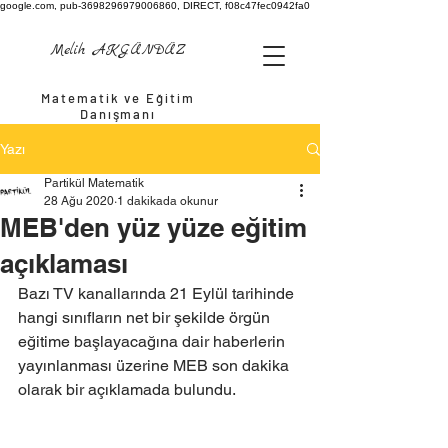
google.com, pub-3698296979006860, DIRECT, f08c47fec0942fa0
Melih AKGÜNDÜZ
Matematik ve Eğitim
Danışmanı
Yazı
Partikül Matematik
28 Ağu 2020
1 dakikada okunur
MEB'den yüz yüze eğitim
açıklaması
Bazı TV kanallarında 21 Eylül tarihinde 
hangi sınıfların net bir şekilde örgün 
eğitime başlayacağına dair haberlerin 
yayınlanması üzerine MEB son dakika 
olarak bir açıklamada bulundu.