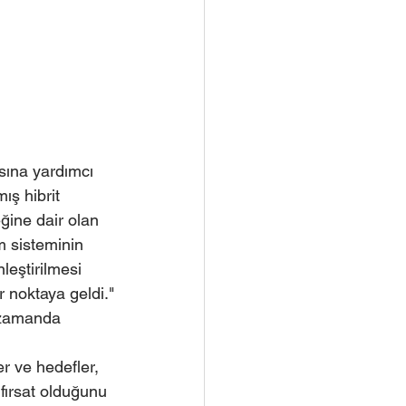
:
asına yardımcı 
ış hibrit 
eğine dair olan 
m sisteminin 
leştirilmesi 
 noktaya geldi."
 zamanda 
 
r ve hedefler, 
fırsat olduğunu 