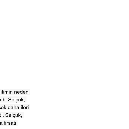
itimin neden 
dı. Selçuk, 
ok daha ileri 
i. Selçuk, 
fırsatı 