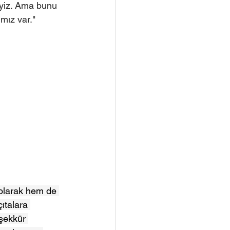
iyiz. Ama bunu 
mız var."
 olarak hem de 
ıtalara 
şekkür 