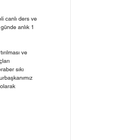
i canlı ders ve 
 günde anlık 1 
ırılması ve 
ları 
raber sıkı 
hurbaşkanımız 
 olarak 