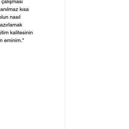
 çalışması 
anılmaz kısa 
lun nasıl 
hazırlamak 
tim kalitesinin 
an eminim."