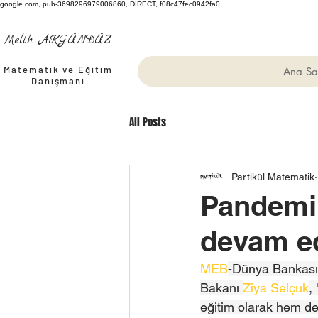
google.com, pub-3698296979006860, DIRECT, f08c47fec0942fa0
Melih AKGÜNDÜZ
Matematik ve Eğitim
Ana Sa
Danışmanı
All Posts
Partikül Matematik
Pandemi 
devam e
MEB
-Dünya Bankası
Bakanı 
Ziya Selçuk
,
eğitim olarak hem de 