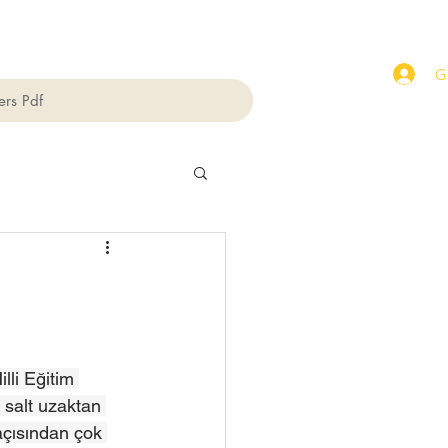
Gi
ers Pdf
illi Eğitim 
 salt uzaktan 
açısından çok 