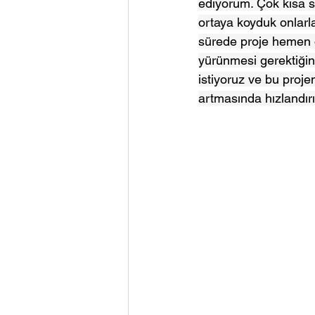
ediyorum. Çok kısa sü
ortaya koyduk onlarl
sürede proje hemen o
yürünmesi gerektiğine
istiyoruz ve bu proje
artmasında hızlandır