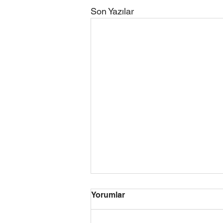
Son Yazılar
LGS 2022 Tercih Sonuçları
Yorumlar
AÇIKLANDI
Milli Eğitim Bakanlığı tarafından