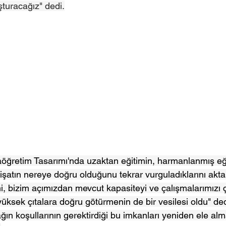
şturacağız" dedi.
taöğretim Tasarımı'nda uzaktan eğitimin, harmanlanmış eğ
şatın nereye doğru olduğunu tekrar vurguladıklarını aktar
, bizim açımızdan mevcut kapasiteyi ve çalışmalarımızı ç
üksek çıtalara doğru götürmenin de bir vesilesi oldu" ded
n koşullarının gerektirdiği bu imkanları yeniden ele alma 