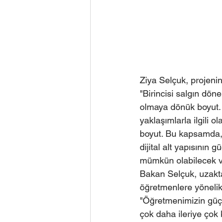
Ziya Selçuk, projeni
"Birincisi salgın dön
olmaya dönük boyut. İ
yaklaşımlarla ilgili o
boyut. Bu kapsamda, h
dijital alt yapısının 
mümkün olabilecek ve
Bakan Selçuk, uzakta
öğretmenlere yönelik 
"Öğretmenimizin güçl
çok daha ileriye çok 