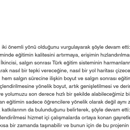
n iki önemli yönü olduğunu vurgulayarak şöyle devam etti
eminde eğitimin kalitesini artırmaya, erişimin hızlandırılm
kincisi, salgın sonrası Türk eğitim sisteminin harmanlanm
larak nasıl bir tepki vereceğine, nasıl bir yol haritası çizec
em salgın sürecine ilişkin boyut ve salgın sonrası eğiti
güçlendirilmesine yönelik boyut, artık genişletilmesi ve derin
 yolumuzu son derece hızlı bir şekilde alabileceğimiz bir
n eğitimin sadece öğrencilere yönelik olarak değil aynı
katkılarının da bulunduğunu belirterek, şöyle devam etti:
endirilmesi hizmet içi çalışmalarda ortaya konan gayretle
kısa bir zamanda taşınabilir ve bunun için de bu projenin 