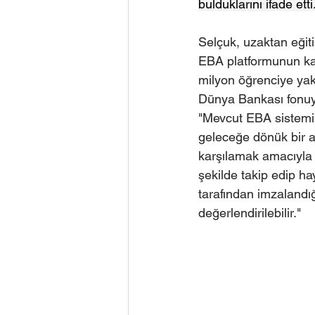
bulduklarını ifade etti
Selçuk, uzaktan eğiti
EBA platformunun kapa
milyon öğrenciye yakl
Dünya Bankası fonuyla
"Mevcut EBA sistemini
geleceğe dönük bir at
karşılamak amacıyla b
şekilde takip edip 
tarafından imzalandığ
değerlendirilebilir." 