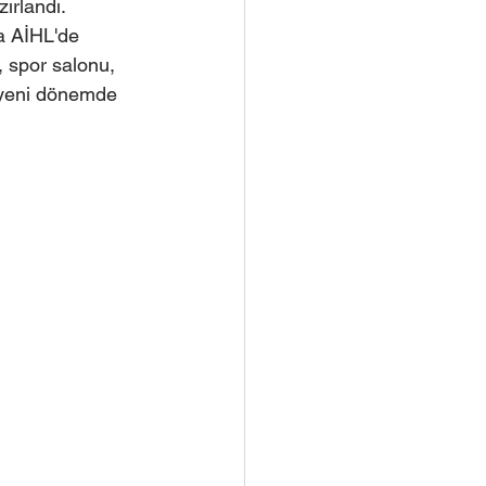
ırlandı.
a AİHL'de 
, spor salonu, 
 yeni dönemde 