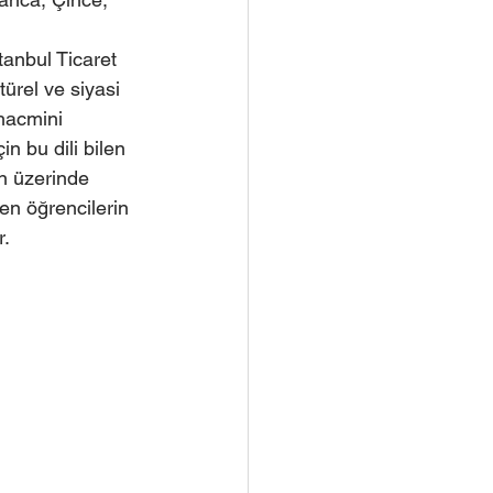
anbul Ticaret 
rel ve siyasi 
hacmini 
n bu dili bilen 
n üzerinde 
en öğrencilerin 
r.