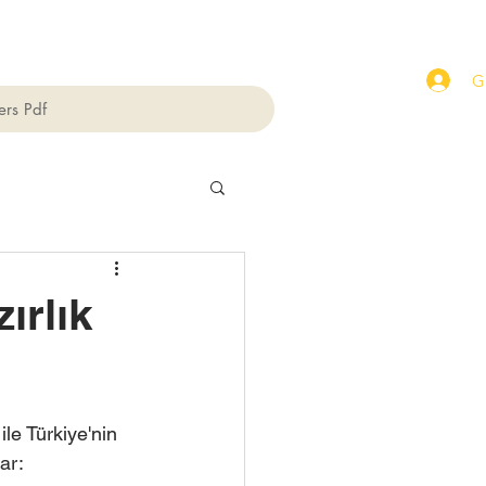
Gi
ers Pdf
ırlık
le Türkiye'nin 
ar: