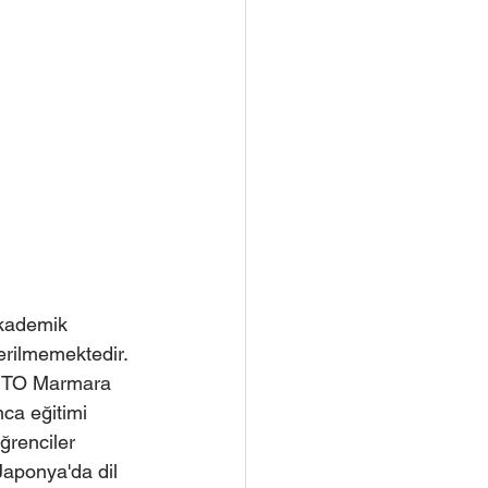
kademik 
erilmemektedir. 
e İTO Marmara 
ca eğitimi 
renciler 
 Japonya'da dil 