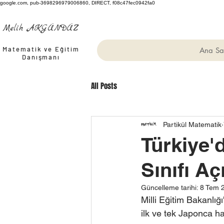
google.com, pub-3698296979006860, DIRECT, f08c47fec0942fa0
Melih AKGÜNDÜZ
Matematik ve Eğitim
Ana Sa
Danışmanı
All Posts
Partikül Matematik
Türkiye'd
Sınıfı Aç
Güncelleme tarihi:
8 Tem 
Milli Eğitim Bakanlığ
ilk ve tek Japonca haz