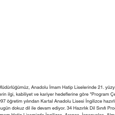
üdürlüğümüz, Anadolu İmam Hatip Liselerinde 21. yüzyıl 
n ilgi, kabiliyet ve kariyer hedeflerine göre "Program Çeşi
öğretim yılından Kartal Anadolu Lisesi İngilizce hazırlık
ugün dokuz dil ile devam ediyor. 34 Hazırlık Dil Sınıfı Pr
mam Hatip Lisemizde İngilizce, Arapça, İspanyolca, Alm