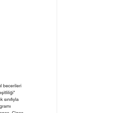
becerileri 
tliliği" 
 sınıfıyla 
ogramı 
anca, Çince, 