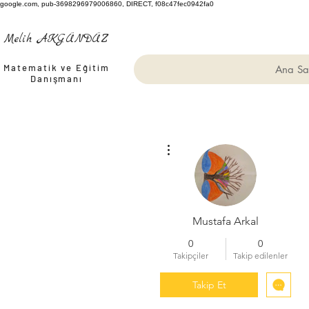
google.com, pub-3698296979006860, DIRECT, f08c47fec0942fa0
Melih AKGÜNDÜZ
Matematik ve Eğitim
Ana Sa
Danışmanı
Diğer Eylemler
Mustafa Arkal
0
0
Takipçiler
Takip edilenler
Takip Et