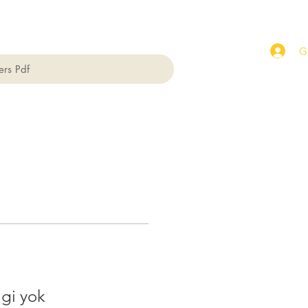
Gi
ers Pdf
lgi yok