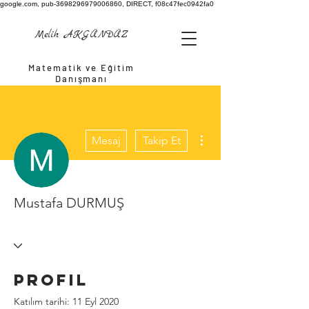
google.com, pub-3698296979006860, DIRECT, f08c47fec0942fa0
Melih AKGÜNDÜZ
Matematik ve Eğitim
Danışmanı
Diğer Eylemler
Mesaj
Takip Et
Mustafa DURMUŞ
Profil
Katılım tarihi: 11 Eyl 2020