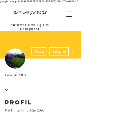
google.com, pub-3698296979006860, DIRECT, f08c47fec0942fa0
Melih AKGÜNDÜZ
Matematik ve Eğitim
Danışmanı
Diğer Eylemler
Mesaj
Takip Et
rabiairem
Profil
Katılım tarihi: 5 Ağu 2020